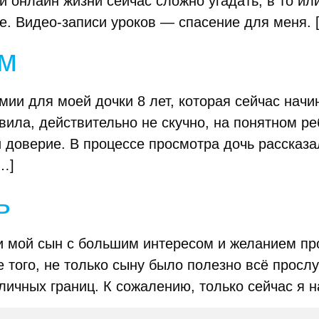
и онлайн жизни сейчас сложно угадать, в то ил
е. Видео-записи уроков — спасение для меня. 
ем
ии для моей дочки 8 лет, которая сейчас начи
вила, действительно не скучно, на понятном ре
и доверие. В процессе просмотра дочь рассказ
…]
ь
 и мой сын с большим интересом и желанием пр
того, не только сыну было полезно всё прослу
личных границ. К сожалению, только сейчас я н