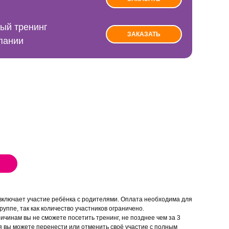
ый тренинг
ЗАКАЗАТЬ
пании
одойдет Вам еще подойдет Вам еще
дойдет:
ам еще подойдет Вам еще подойдет
одойдет Вам еще подойдет Вам еще
НИЕ
ам еще подойдет Вам еще подойдет
одойдет Вам еще подойдет Вам еще
РОБЛЕМ
ам еще подойдет Вам еще подойдет
одойдет Вам еще подойдет Вам еще
ам еще подойдет Вам еще подойдет
дойдет Вам еще подойдет
включает участие ребёнка с родителями. Оплата необходима для
руппе, так как количество участников ограничено.
ичинам вы не сможете посетить тренинг, не позднее чем за 3
я вы можете перенести или отменить своё участие с полным