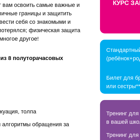
КУРС З
т вам освоить самые важные и
личные границы и защитить
 вести себя со знакомыми и
потерялся; физическая защита
многое другое!
Стандартный
т из 8 полуторачасовых
(ребёнок+ро
Билет для б
или сестры*
куация, толпа
Тренинг для
в вашей шко
и алгоритмы обращения за
Тренинг для