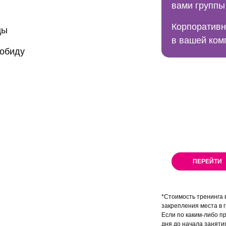
вами группы
Корпоративн
цы
в вашей ком
 обиду
Вам еще п
Вам еще по
подойдет В
Вам еще п
СПАСЕ
подойдет В
Вам еще п
БЕЗ П
подойдет В
Вам еще п
подойдет В
ПЕРЕЙТИ
Вам еще по
*Стоимость тренинга 
закрепления места в г
Если по каким-либо пр
дня до начала заняти