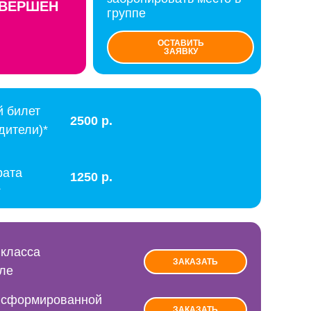
АВЕРШЕН
группе
ОСТАВИТЬ
ЗАЯВКУ
 билет
2500 р.
дители)*
рата
1250 р.
*
 класса
ЗАКАЗАТЬ
ле
 сформированной
ЗАКАЗАТЬ