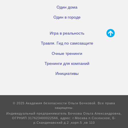
Один дома
Один в городе
Игра в реальность
Травля. Гид по самозащите
Очные тренинги
Тренинги для компаний
Инициативы
© 2025 Академия безопасности Ольги Бочковой. Все права
защищены.
Индивидуальный предприниматель Бочкова Ольга Александровна,
ОГРНИП 317623400022566, адрес: г.Москва п.Сосенское, Б-
р.Скандинавский д.2 ,корп.5 ,кв 110